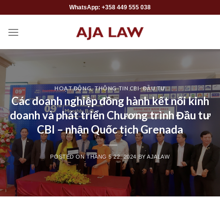
Skip
WhatsApp: +358 449 555 038
to
content
HOẠT ĐỘNG
,
THÔNG TIN CBI- ĐẦU TƯ
Các doanh nghiệp đồng hành kết nối kinh
doanh và phát triển Chương trình Đầu tư
CBI – nhận Quốc tịch Grenada
POSTED ON
THÁNG 5 22, 2024
BY
AJALAW