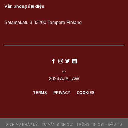
Văn phòng đại diện
Satamakatu 3 33200 Tampere Finland
©
2024 AJA LAW
TERMS
PRIVACY
COOKIES
DỊCH VỤ PHÁP LÝ
TƯ VẤN ĐỊNH CƯ
THÔNG TIN CBI – ĐẦU TƯ