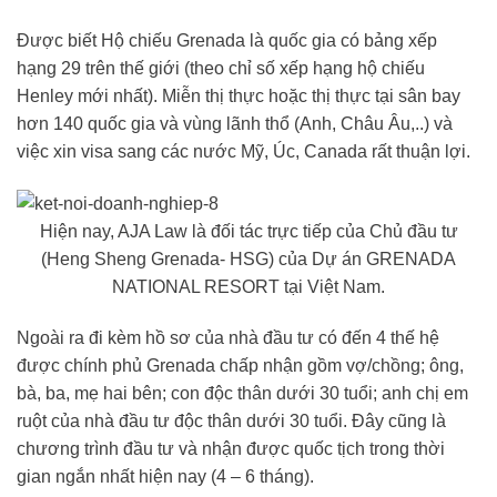
Được biết Hộ chiếu Grenada là quốc gia có bảng xếp
hạng 29 trên thế giới (theo chỉ số xếp hạng hộ chiếu
Henley mới nhất). Miễn thị thực hoặc thị thực tại sân bay
hơn 140 quốc gia và vùng lãnh thổ (Anh, Châu Âu,..) và
việc xin visa sang các nước Mỹ, Úc, Canada rất thuận lợi.
Hiện nay, AJA Law là đối tác trực tiếp của Chủ đầu tư
(Heng Sheng Grenada- HSG) của Dự án GRENADA
NATIONAL RESORT tại Việt Nam.
Ngoài ra đi kèm hồ sơ của nhà đầu tư có đến 4 thế hệ
được chính phủ Grenada chấp nhận gồm vợ/chồng; ông,
bà, ba, mẹ hai bên; con độc thân dưới 30 tuổi; anh chị em
ruột của nhà đầu tư độc thân dưới 30 tuổi. Đây cũng là
chương trình đầu tư và nhận được quốc tịch trong thời
gian ngắn nhất hiện nay (4 – 6 tháng).