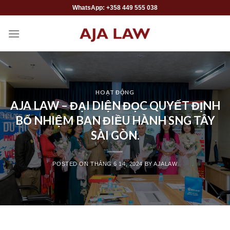
Skip
WhatsApp: +358 449 555 038
to
content
HOẠT ĐỘNG
AJA LAW – ĐẠI DIỆN ĐỌC QUYẾT ĐỊNH
BỔ NHIỆM BAN ĐIỀU HÀNH SNG TÂY
SÀI GÒN.
POSTED ON
THÁNG 6 14, 2024
BY
AJALAW